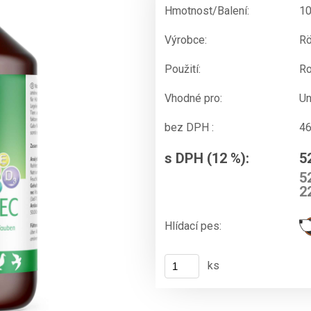
Hmotnost/Balení:
1
Výrobce:
Rö
Použití:
Ro
Vhodné pro:
Un
bez DPH :
46
s DPH (12 %):
5
52
22
Hlídací pes:
ks