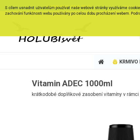
+420 601 554 357
(Informa
S cílem usnadnit uživatelům používat naše webové stránky využíváme cookies. 
zachování funkčnosti webu používány po celou dobu procházení webem. Podr
KRMIVO
Vitamin ADEC 1000ml
krátkodobé doplňkové zasobení vitamíny v rámci