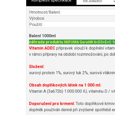
Kompletní specifikace
Ke stažení
Hmotnost/Balení:
Výrobce:
Použití:
Balení 1000ml
náhrada produktu
MIFUMA GervitW A+D3+E+C 1
Vitamin ADEC
přípravek slouží k doplnění vit
v rámci přípravy na období rozmnožování, po do
Složení:
surový protein 1%, surový tuk 2%, surová vlákni
Obsah doplňkových látek na 1 000 ml:
Vitamin A (3a672b) 1.000.000 IU, vitamínu D / v
Doporučení pro krmení:
Toto doplňkové krmivo
doplněk používán denně při zvýšené spotřebě e