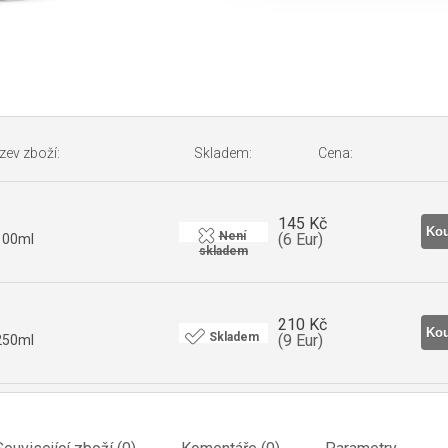
zev zboží:
Skladem:
Cena:
145 Kč
Není
(6 Eur)
100ml
skladem
210 Kč
Skladem
(9 Eur)
250ml