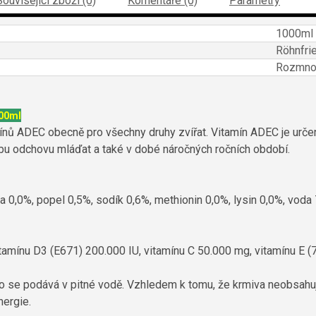
Související zboží (0)
Komentáře (0)
Parametry
1000ml
Röhnfri
Rozmnož
00ml
amínů ADEC obecně pro všechny druhy zvířat. Vitamín ADEC je urč
bu odchovu mláďat a také v dobé náročných ročních období.
na 0,0%, popel 0,5%, sodík 0,6%, methionin 0,0%, lysin 0,0%, vod
itamínu D3 (E671) 200.000 IU, vitamínu C 50.000 mg, vitamínu E 
 se podává v pitné vodě. Vzhledem k tomu, že krmiva neobsahuj
nergie.