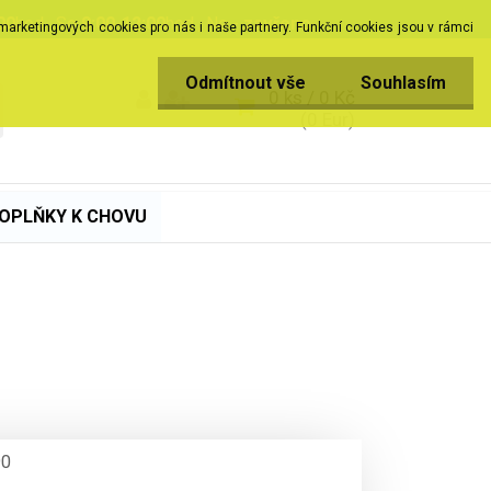
00
hod , So
9:00-12:00
hod , Ne -
zavřeno
 marketingových cookies pro nás i naše partnery. Funkční cookies jsou v rámci
Odmítnout vše
Souhlasím
0 ks / 0 Kč
(0 Eur)
DOPLŇKY K CHOVU
90