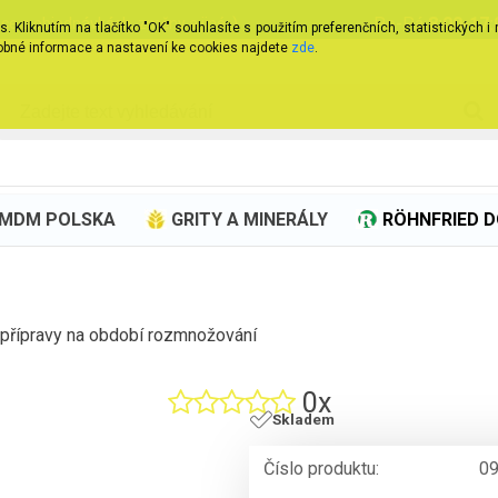
Po-Pá
8:00-17:
ce o objednávkách, změny a jiné..)
Kliknutím na tlačítko "OK" souhlasíte s použitím preferenčních, statistických i
obné informace a nastavení ke cookies najdete
zde
.
 MDM POLSKA
GRITY A MINERÁLY
RÖHNFRIED 
 přípravy na období rozmnožování
0x
Skladem
Číslo produktu:
0