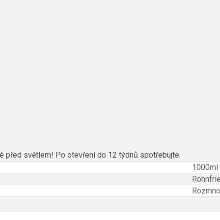
é před světlem! Po otevření do 12 týdnů spotřebujte.
1000ml
Röhnfri
Rozmnož