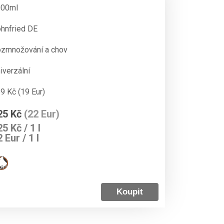
000ml
hnfried DE
zmnožování a chov
iverzální
9 Kč
(19 Eur)
25 Kč
(22 Eur)
5 Kč / 1 l
 Eur / 1 l