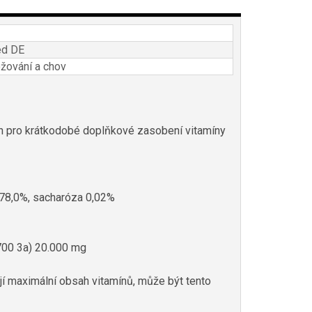
ed DE
ování a chov
en pro krátkodobé doplňkové zasobení vitamíny
a 78,0%, sacharóza 0,02%
(700 3a) 20.000 mg
í maximální obsah vitamínů, může být tento